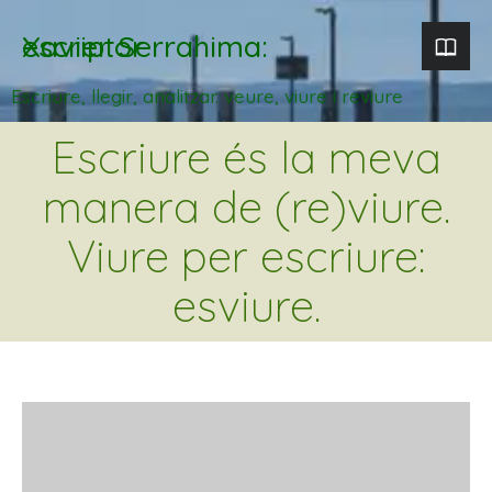
Xavier Serrahima: escriptor
Escriure, llegir, analitzar. veure, viure i reviure
Escriure és la meva
manera de (re)viure.
Viure per escriure:
esviure.