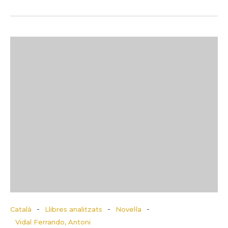
-
-
-
Català
Llibres analitzats
Novel·la
Vidal Ferrando, Antoni