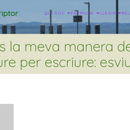
iptor
QUI SÓC
ESCRIURE
LLEGIR
RE
és la meva manera de 
ure per escriure: esviu