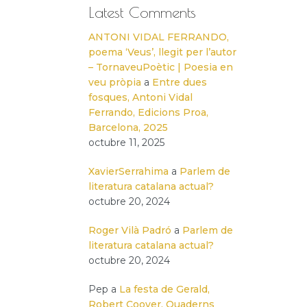
Latest Comments
ANTONI VIDAL FERRANDO,
poema ‘Veus’, llegit per l’autor
– TornaveuPoètic | Poesia en
veu pròpia
a
Entre dues
fosques, Antoni Vidal
Ferrando, Edicions Proa,
Barcelona, 2025
octubre 11, 2025
XavierSerrahima
a
Parlem de
literatura catalana actual?
octubre 20, 2024
Roger Vilà Padró
a
Parlem de
literatura catalana actual?
octubre 20, 2024
Pep
a
La festa de Gerald,
Robert Coover, Quaderns