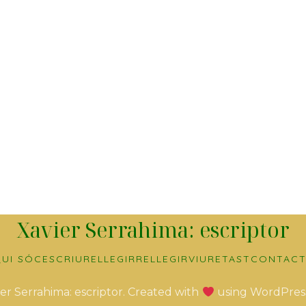
Xavier Serrahima: escriptor
UI SÓC
ESCRIURE
LLEGIR
RELLEGIR
VIURE
TAST
CONTACT
er Serrahima: escriptor. Created with
using WordPres