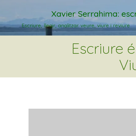
Xavier Serrahima: escr
Escriure, llegir, analitzar. veure, viure i reviure
Escriure 
Vi