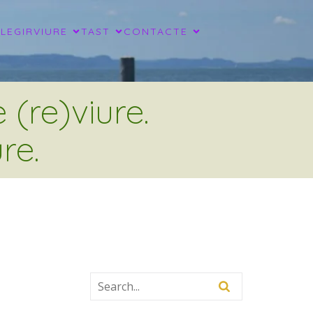
LLEGIR
VIURE
TAST
CONTACTE
(re)viure.
re.