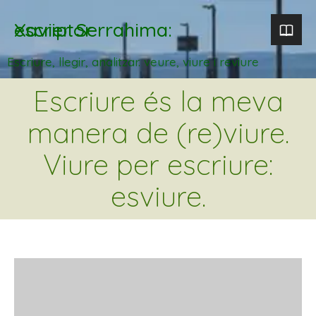
Xavier Serrahima: escriptor
Escriure, llegir, analitzar. veure, viure i reviure
Escriure és la meva
manera de (re)viure.
Viure per escriure:
esviure.