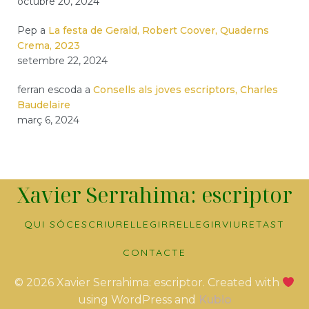
octubre 20, 2024
Pep
a
La festa de Gerald, Robert Coover, Quaderns
Crema, 2023
setembre 22, 2024
ferran escoda
a
Consells als joves escriptors, Charles
Baudelaire
març 6, 2024
Xavier Serrahima: escriptor
QUI SÓC
ESCRIURE
LLEGIR
RELLEGIR
VIURE
TAST
CONTACTE
© 2026 Xavier Serrahima: escriptor. Created with
using WordPress and
Kubio