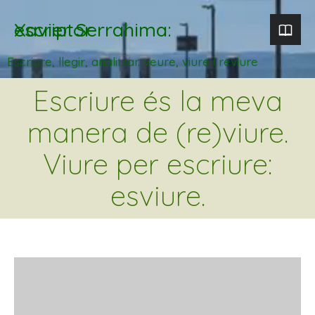
Xavier Serrahima: escriptor
Escriure, llegir, analitzar. veure, viure i reviure
Escriure és la meva
manera de (re)viure.
Viure per escriure:
esviure.