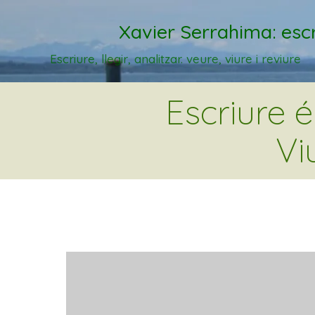
Xavier Serrahima: escr
Escriure, llegir, analitzar. veure, viure i reviure
Escriure 
Vi