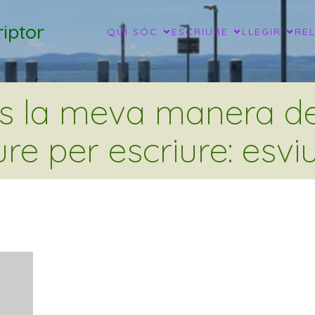
iptor
QUI SÓC
ESCRIURE
LLEGIR
RE
és la meva manera de 
ure per escriure: esviu