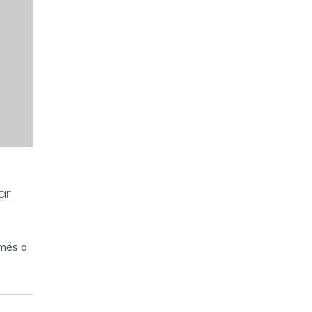
ar
 més o