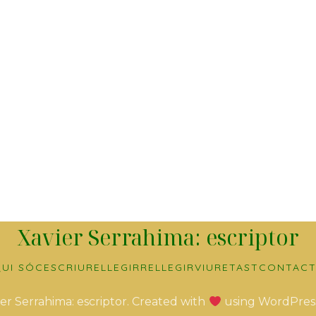
Xavier Serrahima: escriptor
UI SÓC
ESCRIURE
LLEGIR
RELLEGIR
VIURE
TAST
CONTACT
er Serrahima: escriptor. Created with
using WordPres