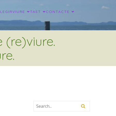
LLEGIR
VIURE
TAST
CONTACTE
(re)viure.
re.