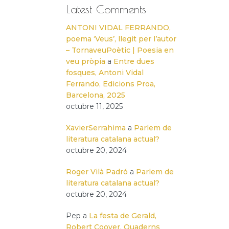
Latest Comments
ANTONI VIDAL FERRANDO,
poema ‘Veus’, llegit per l’autor
– TornaveuPoètic | Poesia en
veu pròpia
a
Entre dues
fosques, Antoni Vidal
Ferrando, Edicions Proa,
Barcelona, 2025
octubre 11, 2025
XavierSerrahima
a
Parlem de
literatura catalana actual?
octubre 20, 2024
Roger Vilà Padró
a
Parlem de
literatura catalana actual?
octubre 20, 2024
Pep
a
La festa de Gerald,
Robert Coover, Quaderns