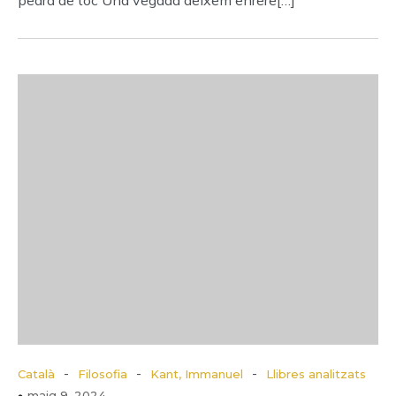
pedra de toc Una vegada deixem enrere[…]
-
-
-
Català
Filosofia
Kant, Immanuel
Llibres analitzats
maig 9, 2024