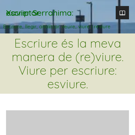
Xavier Serrahima: escriptor
Escriure, llegir, analitzar. veure, viure i reviure
Escriure és la meva
manera de (re)viure.
Viure per escriure:
esviure.