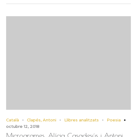
-
-
-
Català
Clapés, Antoni
Llibres analitzats
Poesia
octubre 12, 2018
Microgrames, Alícia Casadesús i Antoni