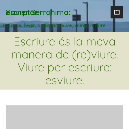
Xavier Serrahima: escriptor
Escriure, llegir, analitzar. veure, viure i reviure
Escriure és la meva
manera de (re)viure.
Viure per escriure:
esviure.