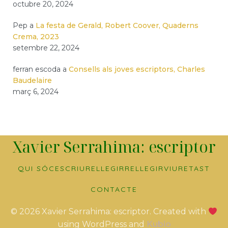
octubre 20, 2024
Pep
a
La festa de Gerald, Robert Coover, Quaderns
Crema, 2023
setembre 22, 2024
ferran escoda
a
Consells als joves escriptors, Charles
Baudelaire
març 6, 2024
Xavier Serrahima: escriptor
QUI SÓC
ESCRIURE
LLEGIR
RELLEGIR
VIURE
TAST
CONTACTE
© 2026 Xavier Serrahima: escriptor. Created with
using WordPress and
Kubio