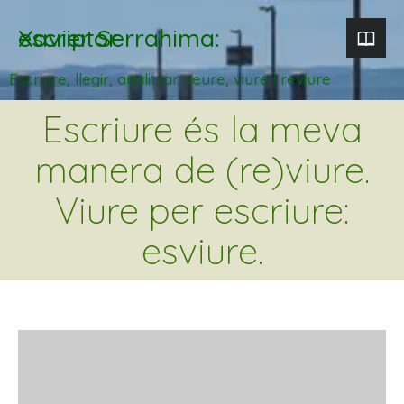
Xavier Serrahima: escriptor
Escriure, llegir, analitzar. veure, viure i reviure
Escriure és la meva
manera de (re)viure.
Viure per escriure:
esviure.