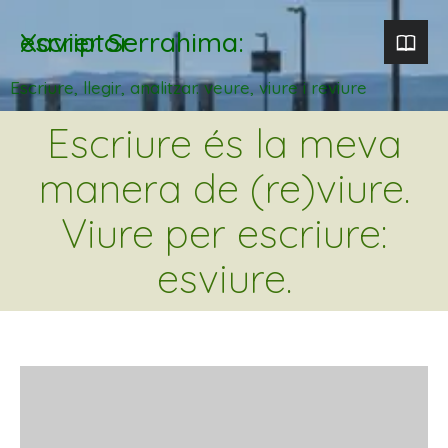
Xavier Serrahima: escriptor
Escriure, llegir, analitzar. veure, viure i reviure
Escriure és la meva
manera de (re)viure.
Viure per escriure:
esviure.