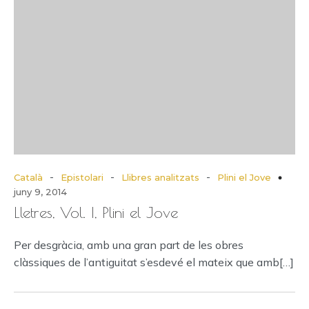
-
-
-
Català
Epistolari
Llibres analitzats
Plini el Jove
juny 9, 2014
Lletres, Vol. I, Plini el Jove
Per desgràcia, amb una gran part de les obres
clàssiques de l’antiguitat s’esdevé el mateix que amb[…]