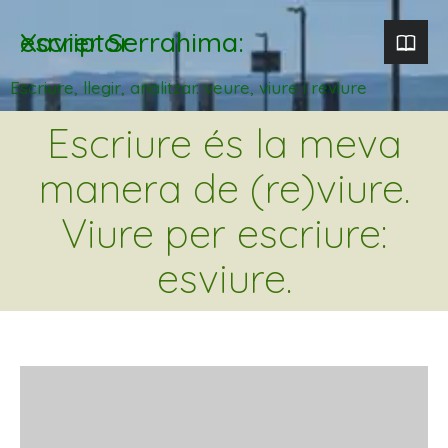
Xavier Serrahima: escriptor
Escriure, llegir, analitzar. veure, viure i reviure
Escriure és la meva
manera de (re)viure.
Viure per escriure:
esviure.