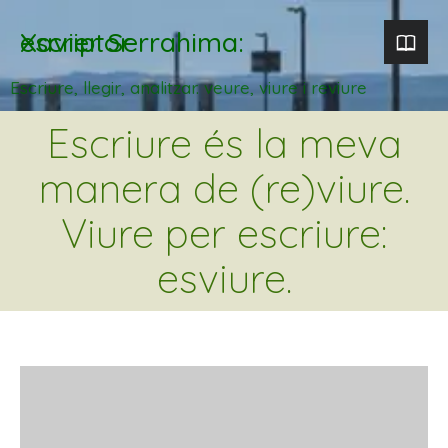
Xavier Serrahima: escriptor
Escriure, llegir, analitzar. veure, viure i reviure
Escriure és la meva
manera de (re)viure.
Viure per escriure:
esviure.