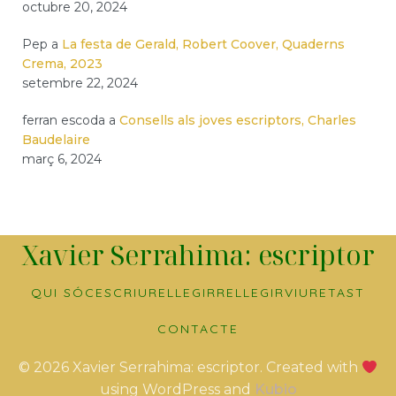
octubre 20, 2024
Pep
a
La festa de Gerald, Robert Coover, Quaderns
Crema, 2023
setembre 22, 2024
ferran escoda
a
Consells als joves escriptors, Charles
Baudelaire
març 6, 2024
Xavier Serrahima: escriptor
QUI SÓC
ESCRIURE
LLEGIR
RELLEGIR
VIURE
TAST
CONTACTE
© 2026 Xavier Serrahima: escriptor. Created with
using WordPress and
Kubio