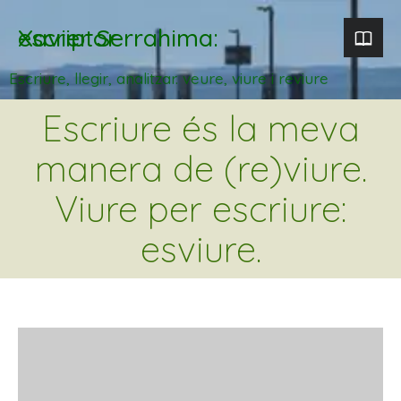
Xavier Serrahima: escriptor
Escriure, llegir, analitzar. veure, viure i reviure
Escriure és la meva
manera de (re)viure.
Viure per escriure:
esviure.