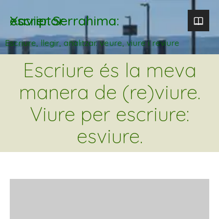
Xavier Serrahima: escriptor
Escriure, llegir, analitzar. veure, viure i reviure
Escriure és la meva
manera de (re)viure.
Viure per escriure:
esviure.