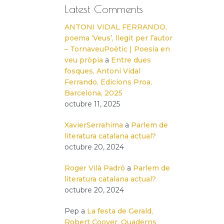
Latest Comments
ANTONI VIDAL FERRANDO,
poema ‘Veus’, llegit per l’autor
– TornaveuPoètic | Poesia en
veu pròpia
a
Entre dues
fosques, Antoni Vidal
Ferrando, Edicions Proa,
Barcelona, 2025
octubre 11, 2025
XavierSerrahima
a
Parlem de
literatura catalana actual?
octubre 20, 2024
Roger Vilà Padró
a
Parlem de
literatura catalana actual?
octubre 20, 2024
Pep
a
La festa de Gerald,
Robert Coover, Quaderns