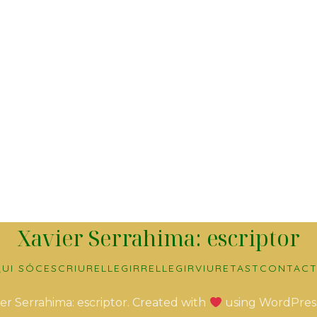
Xavier Serrahima: escriptor
UI SÓC
ESCRIURE
LLEGIR
RELLEGIR
VIURE
TAST
CONTACT
er Serrahima: escriptor. Created with
using WordPres