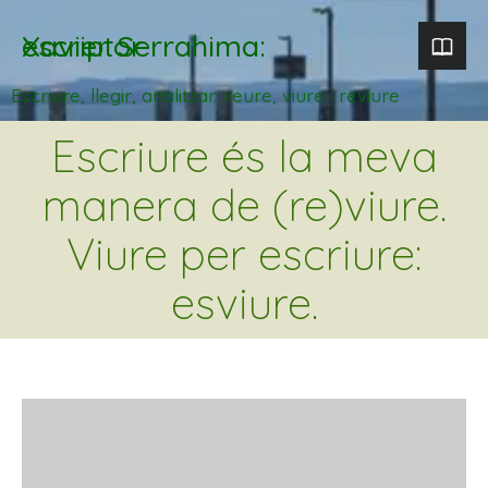
Xavier Serrahima: escriptor
Escriure, llegir, analitzar. veure, viure i reviure
Escriure és la meva
manera de (re)viure.
Viure per escriure:
esviure.