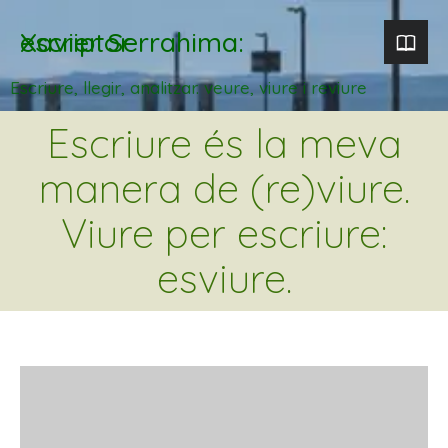
Xavier Serrahima: escriptor
Escriure, llegir, analitzar. veure, viure i reviure
Escriure és la meva
manera de (re)viure.
Viure per escriure:
esviure.