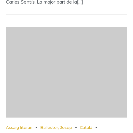
Carles Sentís. La major part de la[…]
-
-
-
Assaig literari
Ballester, Josep
Català