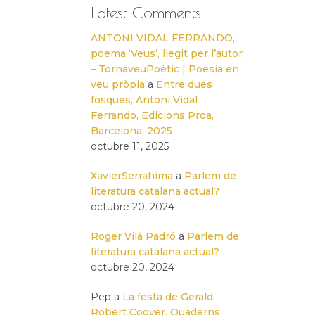
Latest Comments
ANTONI VIDAL FERRANDO,
poema ‘Veus’, llegit per l’autor
– TornaveuPoètic | Poesia en
veu pròpia
a
Entre dues
fosques, Antoni Vidal
Ferrando, Edicions Proa,
Barcelona, 2025
octubre 11, 2025
XavierSerrahima
a
Parlem de
literatura catalana actual?
octubre 20, 2024
Roger Vilà Padró
a
Parlem de
literatura catalana actual?
octubre 20, 2024
Pep
a
La festa de Gerald,
Robert Coover, Quaderns