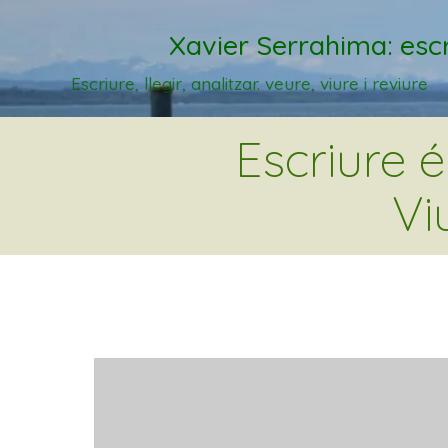
Xavier Serrahima: escr
Escriure, llegir, analitzar. veure, viure i reviure
Escriure 
Vi