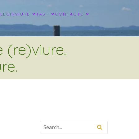
LLEGIR
VIURE
TAST
CONTACTE
(re)viure.
re.