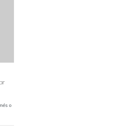
ar
 més o