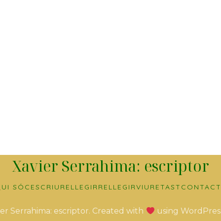
Xavier Serrahima: escriptor
UI SÓC
ESCRIURE
LLEGIR
RELLEGIR
VIURE
TAST
CONTACT
er Serrahima: escriptor. Created with
using WordPres