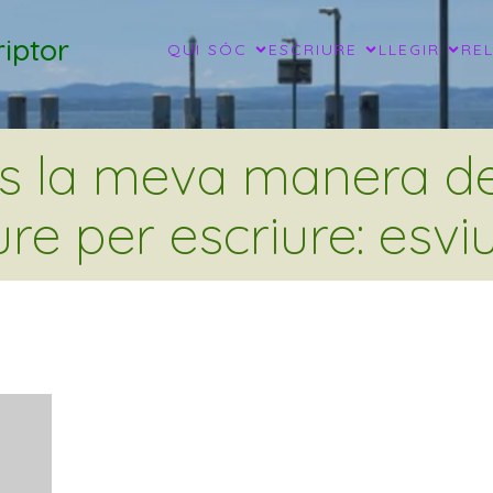
iptor
QUI SÓC
ESCRIURE
LLEGIR
RE
és la meva manera de 
ure per escriure: esviu