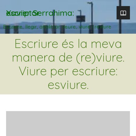
Xavier Serrahima: escriptor
Escriure, llegir, analitzar. veure, viure i reviure
Escriure és la meva
manera de (re)viure.
Viure per escriure:
esviure.