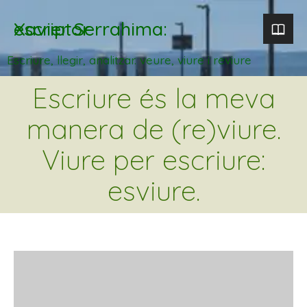
Xavier Serrahima: escriptor
Escriure, llegir, analitzar. veure, viure i reviure
Escriure és la meva
manera de (re)viure.
Viure per escriure:
esviure.