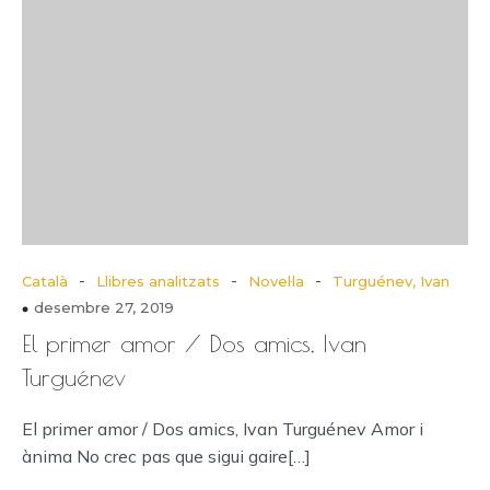
-
-
-
Català
Llibres analitzats
Novel·la
Turguénev, Ivan
desembre 27, 2019
El primer amor / Dos amics, Ivan
Turguénev
El primer amor / Dos amics, Ivan Turguénev Amor i
ànima No crec pas que sigui gaire[…]