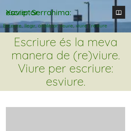
Xavier Serrahima: escriptor
Escriure, llegir, analitzar. veure, viure i reviure
Escriure és la meva
manera de (re)viure.
Viure per escriure:
esviure.