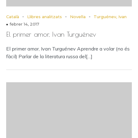
-
-
-
Català
Llibres analitzats
Novel·la
Turguénev, Ivan
febrer 14, 2017
El primer amor, Ivan Turguénev
El primer amor, Ivan Turguénev Aprendre a volar (no és
fàcil) Parlar de la literatura russa del[…]