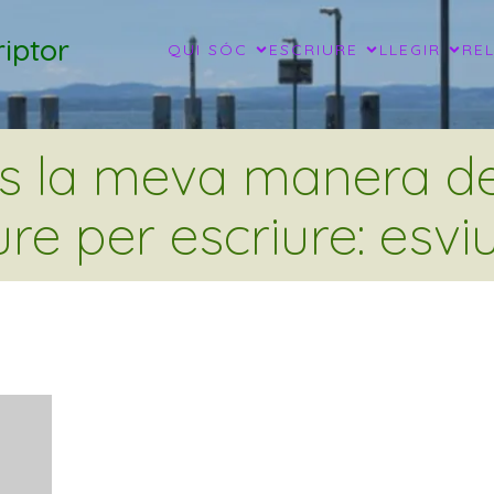
iptor
QUI SÓC
ESCRIURE
LLEGIR
RE
és la meva manera de 
ure per escriure: esviu