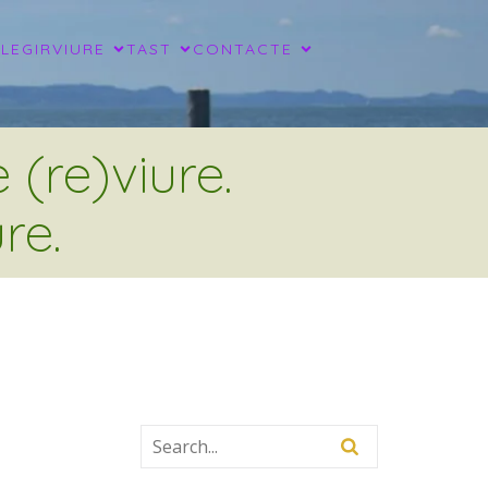
LLEGIR
VIURE
TAST
CONTACTE
(re)viure.
re.