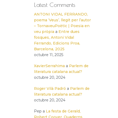
Latest Comments
ANTONI VIDAL FERRANDO,
poema ‘Veus’, llegit per l’autor
– TornaveuPoètic | Poesia en
veu pròpia
a
Entre dues
fosques, Antoni Vidal
Ferrando, Edicions Proa,
Barcelona, 2025
octubre 11, 2025
XavierSerrahima
a
Parlem de
literatura catalana actual?
octubre 20, 2024
Roger Vilà Padró
a
Parlem de
literatura catalana actual?
octubre 20, 2024
Pep
a
La festa de Gerald,
Robert Coover, Quaderns