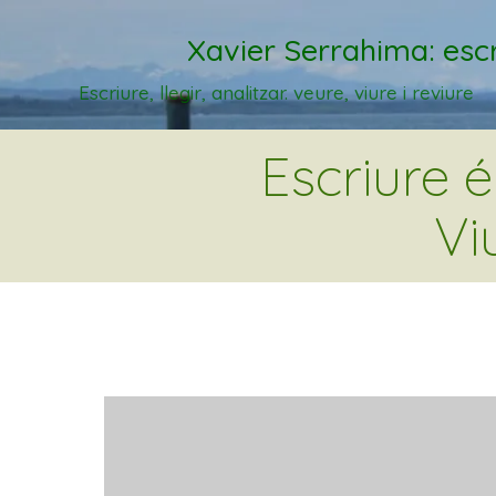
Xavier Serrahima: escr
Escriure, llegir, analitzar. veure, viure i reviure
Escriure 
Vi