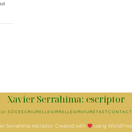
iat
Xavier Serrahima: escriptor
UI SÓC
ESCRIURE
LLEGIR
RELLEGIR
VIURE
TAST
CONTACT
er Serrahima: escriptor. Created with
using WordPres