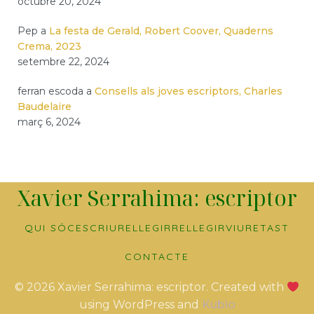
octubre 20, 2024
Pep
a
La festa de Gerald, Robert Coover, Quaderns
Crema, 2023
setembre 22, 2024
ferran escoda
a
Consells als joves escriptors, Charles
Baudelaire
març 6, 2024
Xavier Serrahima: escriptor
QUI SÓC
ESCRIURE
LLEGIR
RELLEGIR
VIURE
TAST
CONTACTE
© 2026 Xavier Serrahima: escriptor. Created with
using WordPress and
Kubio