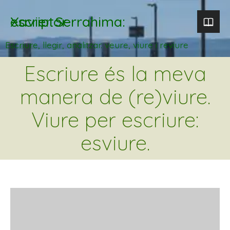
Xavier Serrahima: escriptor
Escriure, llegir, analitzar. veure, viure i reviure
Escriure és la meva
manera de (re)viure.
Viure per escriure:
esviure.