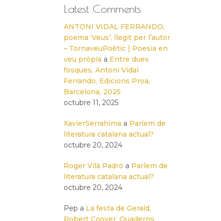
Latest Comments
ANTONI VIDAL FERRANDO,
poema ‘Veus’, llegit per l’autor
– TornaveuPoètic | Poesia en
veu pròpia
a
Entre dues
fosques, Antoni Vidal
Ferrando, Edicions Proa,
Barcelona, 2025
octubre 11, 2025
XavierSerrahima
a
Parlem de
literatura catalana actual?
octubre 20, 2024
Roger Vilà Padró
a
Parlem de
literatura catalana actual?
octubre 20, 2024
Pep
a
La festa de Gerald,
Robert Coover, Quaderns