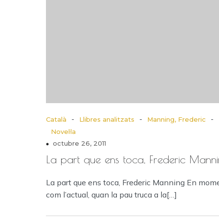
-
-
-
Català
Llibres analitzats
Manning, Frederic
Novel·la
octubre 26, 2011
La part que ens toca, Frederic Mann
La part que ens toca, Frederic Manning En mom
com l’actual, quan la pau truca a la[…]