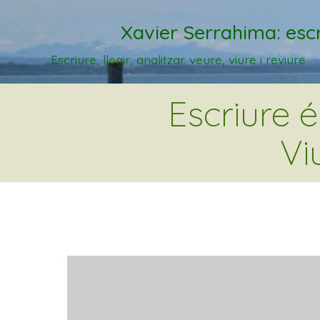
Xavier Serrahima: escr
Escriure, llegir, analitzar. veure, viure i reviure
Escriure 
Vi