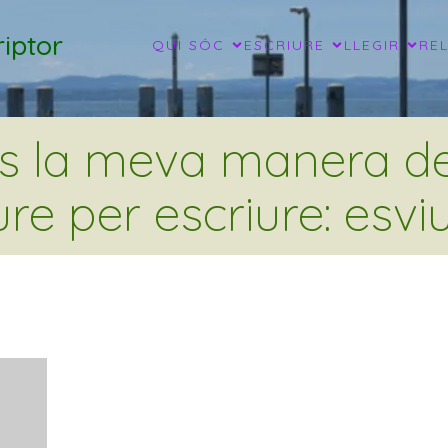
iptor
QUI SÓC
ESCRIURE
LLEGIR
RE
és la meva manera de 
ure per escriure: esviu