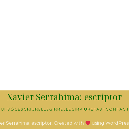
Xavier Serrahima: escriptor
UI SÓC
ESCRIURE
LLEGIR
RELLEGIR
VIURE
TAST
CONTACT
er Serrahima: escriptor. Created with
using WordPres