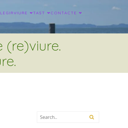
LLEGIR
VIURE
TAST
CONTACTE
(re)viure.
re.