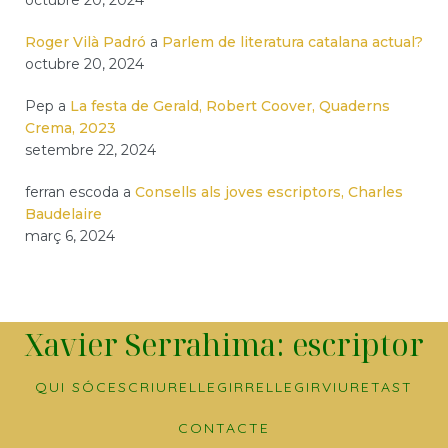
octubre 20, 2024
Roger Vilà Padró
a
Parlem de literatura catalana actual?
octubre 20, 2024
Pep
a
La festa de Gerald, Robert Coover, Quaderns
Crema, 2023
setembre 22, 2024
ferran escoda
a
Consells als joves escriptors, Charles
Baudelaire
març 6, 2024
Xavier Serrahima: escriptor
QUI SÓC
ESCRIURE
LLEGIR
RELLEGIR
VIURE
TAST
CONTACTE