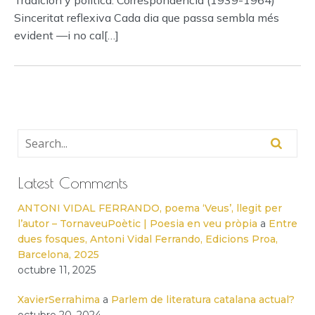
Tradición y política. Correspondencia (1939-1964)
Sinceritat reflexiva Cada dia que passa sembla més
evident —i no cal[…]
Latest Comments
ANTONI VIDAL FERRANDO, poema ‘Veus’, llegit per
l’autor – TornaveuPoètic | Poesia en veu pròpia
a
Entre
dues fosques, Antoni Vidal Ferrando, Edicions Proa,
Barcelona, 2025
octubre 11, 2025
XavierSerrahima
a
Parlem de literatura catalana actual?