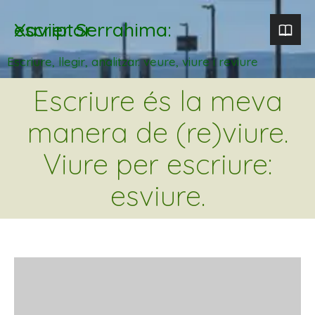
Xavier Serrahima: escriptor
Escriure, llegir, analitzar. veure, viure i reviure
Escriure és la meva
manera de (re)viure.
Viure per escriure:
esviure.