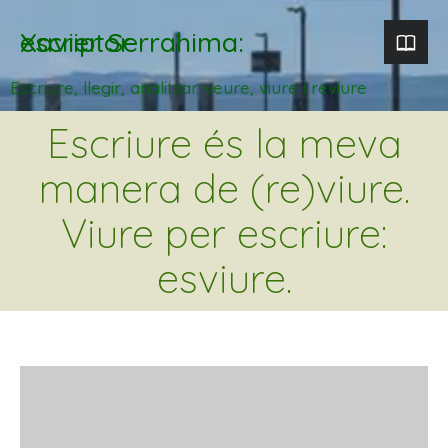
Xavier Serrahima: escriptor
Escriure, llegir, analitzar. veure, viure i reviure
Escriure és la meva
manera de (re)viure.
Viure per escriure:
esviure.