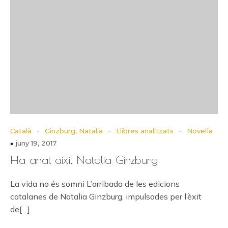
-
-
-
Català
Ginzburg, Natalia
Llibres analitzats
Novel·la
juny 19, 2017
Ha anat així, Natalia Ginzburg
La vida no és somni L’arribada de les edicions
catalanes de Natalia Ginzburg, impulsades per l’èxit
de[…]