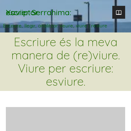
Xavier Serrahima: escriptor
Escriure, llegir, analitzar. veure, viure i reviure
Escriure és la meva
manera de (re)viure.
Viure per escriure:
esviure.