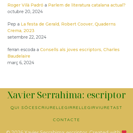
Roger Vilà Padró
a
Parlem de literatura catalana actual?
octubre 20, 2024
Pep
a
La festa de Gerald, Robert Coover, Quaderns
Crema, 2023
setembre 22, 2024
ferran escoda
a
Consells als joves escriptors, Charles
Baudelaire
març 6, 2024
Xavier Serrahima: escriptor
QUI SÓC
ESCRIURE
LLEGIR
RELLEGIR
VIURE
TAST
CONTACTE
© 2026 Xavier Serrahima: escriptor. Created with