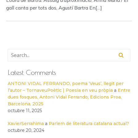
L’obra de Bartra. Assaig d’aproximació, Anna Murià / El
gall canta per tots dos, Agustí Bartra En[…]
Latest Comments
ANTONI VIDAL FERRANDO, poema ‘Veus’, llegit per
l’autor – TornaveuPoètic | Poesia en veu pròpia
a
Entre
dues fosques, Antoni Vidal Ferrando, Edicions Proa,
Barcelona, 2025
octubre 11, 2025
XavierSerrahima
a
Parlem de literatura catalana actual?
octubre 20, 2024