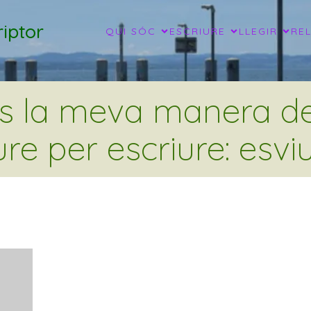
iptor
QUI SÓC
ESCRIURE
LLEGIR
RE
és la meva manera de 
ure per escriure: esviu