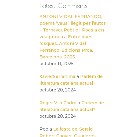
Latest Comments
ANTONI VIDAL FERRANDO,
poema ‘Veus’, llegit per l’autor
– TornaveuPoètic | Poesia en
veu pròpia
a
Entre dues
fosques, Antoni Vidal
Ferrando, Edicions Proa,
Barcelona, 2025
octubre 11, 2025
XavierSerrahima
a
Parlem de
literatura catalana actual?
octubre 20, 2024
Roger Vilà Padró
a
Parlem de
literatura catalana actual?
octubre 20, 2024
Pep
a
La festa de Gerald,
Robert Coover, Quaderns