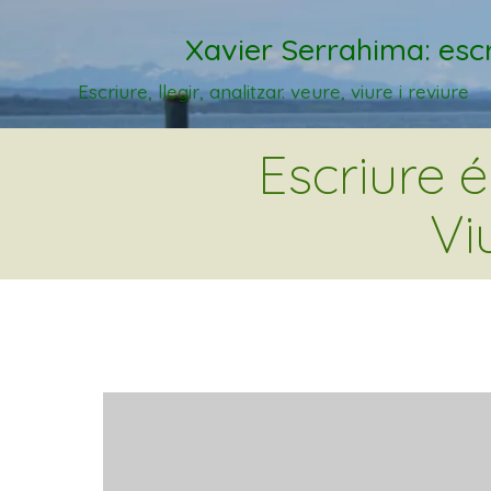
Xavier Serrahima: escr
Escriure, llegir, analitzar. veure, viure i reviure
Escriure 
Vi