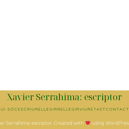
Xavier Serrahima: escriptor
UI SÓC
ESCRIURE
LLEGIR
RELLEGIR
VIURE
TAST
CONTACT
er Serrahima: escriptor. Created with
using WordPres