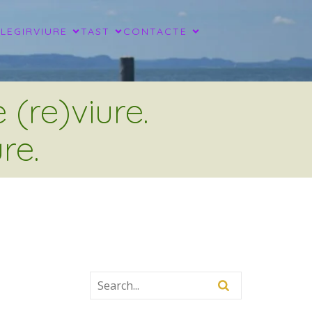
LLEGIR
VIURE
TAST
CONTACTE
(re)viure.
re.