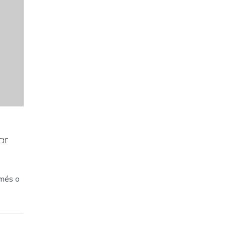
ar
 més o