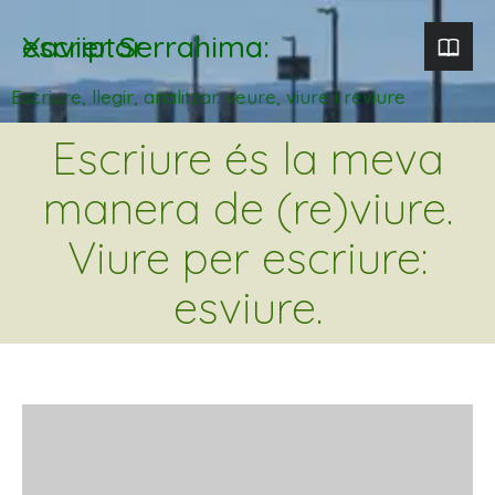
Xavier Serrahima: escriptor
Escriure, llegir, analitzar. veure, viure i reviure
Escriure és la meva
manera de (re)viure.
Viure per escriure:
esviure.