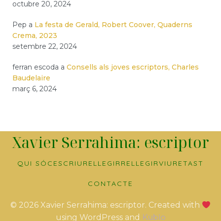
octubre 20, 2024
Pep
a
La festa de Gerald, Robert Coover, Quaderns
Crema, 2023
setembre 22, 2024
ferran escoda
a
Consells als joves escriptors, Charles
Baudelaire
març 6, 2024
Xavier Serrahima: escriptor
QUI SÓC
ESCRIURE
LLEGIR
RELLEGIR
VIURE
TAST
CONTACTE
© 2026 Xavier Serrahima: escriptor. Created with
using WordPress and
Kubio