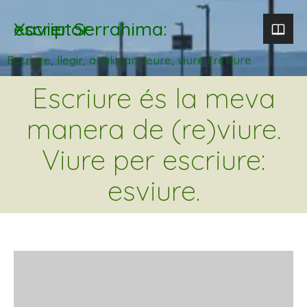
Xavier Serrahima: escriptor
Escriure, llegir, analitzar. veure, viure i reviure
Escriure és la meva
manera de (re)viure.
Viure per escriure:
esviure.