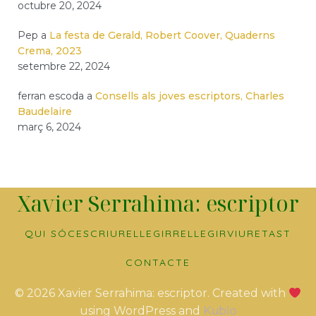
octubre 20, 2024
Pep
a
La festa de Gerald, Robert Coover, Quaderns
Crema, 2023
setembre 22, 2024
ferran escoda
a
Consells als joves escriptors, Charles
Baudelaire
març 6, 2024
Xavier Serrahima: escriptor
QUI SÓC
ESCRIURE
LLEGIR
RELLEGIR
VIURE
TAST
CONTACTE
© 2026 Xavier Serrahima: escriptor. Created with
using WordPress and
Kubio