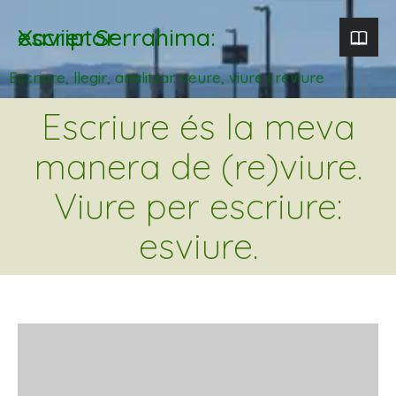
Xavier Serrahima: escriptor
Escriure, llegir, analitzar. veure, viure i reviure
Escriure és la meva
manera de (re)viure.
Viure per escriure:
esviure.