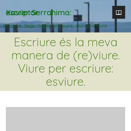
Xavier Serrahima: escriptor
Escriure, llegir, analitzar. veure, viure i reviure
Escriure és la meva
manera de (re)viure.
Viure per escriure:
esviure.