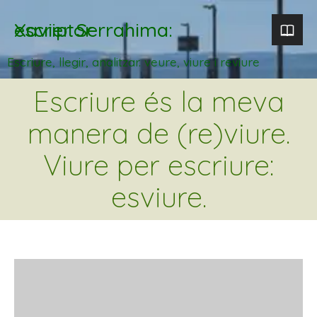
Xavier Serrahima: escriptor
Escriure, llegir, analitzar. veure, viure i reviure
Escriure és la meva
manera de (re)viure.
Viure per escriure:
esviure.