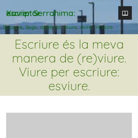
Xavier Serrahima: escriptor
Escriure, llegir, analitzar. veure, viure i reviure
Escriure és la meva
manera de (re)viure.
Viure per escriure:
esviure.