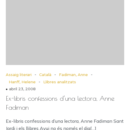
-
-
-
Assaig literari
Català
Fadiman, Anne
-
Hanff, Helene
Llibres analitzats
abril 23, 2008
Ex-libris confessions d’una lectora, Anne
Fadiman
Ex-libris confessions d’una lectora, Anne Fadiman Sant
Jordi i els llibres Avui no és només el dia[…]