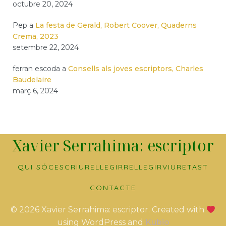
octubre 20, 2024
Pep
a
La festa de Gerald, Robert Coover, Quaderns
Crema, 2023
setembre 22, 2024
ferran escoda
a
Consells als joves escriptors, Charles
Baudelaire
març 6, 2024
Xavier Serrahima: escriptor
QUI SÓC
ESCRIURE
LLEGIR
RELLEGIR
VIURE
TAST
CONTACTE
© 2026 Xavier Serrahima: escriptor. Created with
using WordPress and
Kubio