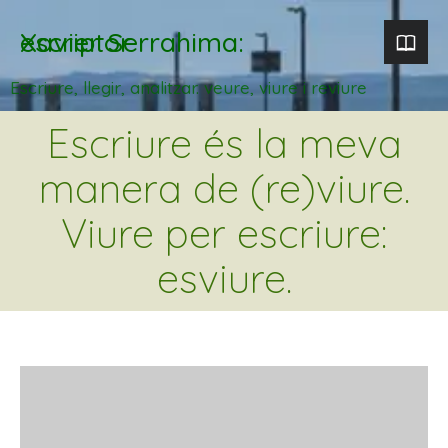
Xavier Serrahima: escriptor
Escriure, llegir, analitzar. veure, viure i reviure
Escriure és la meva
manera de (re)viure.
Viure per escriure:
esviure.