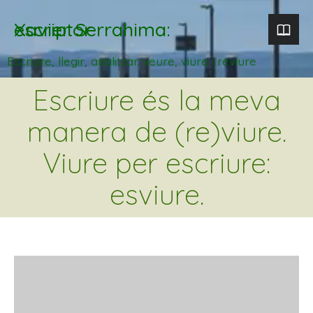
Xavier Serrahima: escriptor
Escriure, llegir, analitzar. veure, viure i reviure
Escriure és la meva
manera de (re)viure.
Viure per escriure:
esviure.