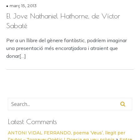
març 15, 2013
El Jove Nathaniel Hathorne, de Víctor
Sabaté
Per a un llibre del gènere fantàstic, podríem imaginar
una presentació més encoratjadora i atraient que
donar[…]
Latest Comments
ANTONI VIDAL FERRANDO, poema ‘Veus’, llegit per
l’autor – TornaveuPoètic | Poesia en veu pròpia
a
Entre