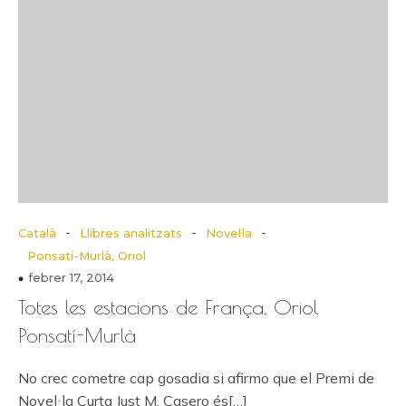
-
-
-
Català
Llibres analitzats
Novel·la
Ponsatí-Murlà, Oriol
febrer 17, 2014
Totes les estacions de França, Oriol
Ponsatí-Murlà
No crec cometre cap gosadia si afirmo que el Premi de
Novel·la Curta Just M. Casero és[…]