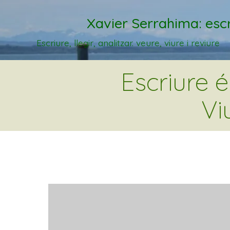
Xavier Serrahima: escr
Escriure, llegir, analitzar. veure, viure i reviure
Escriure 
Vi