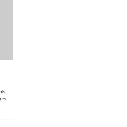
als
tres