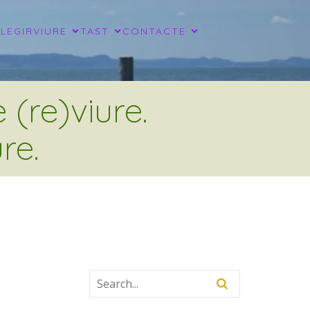
LLEGIR
VIURE
TAST
CONTACTE
(re)viure.
re.