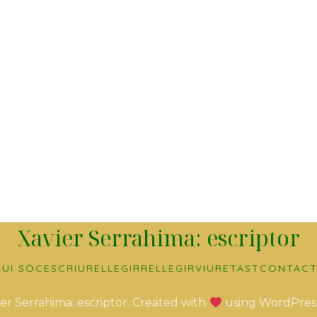
Xavier Serrahima: escriptor
UI SÓC
ESCRIURE
LLEGIR
RELLEGIR
VIURE
TAST
CONTACT
er Serrahima: escriptor. Created with
using WordPres