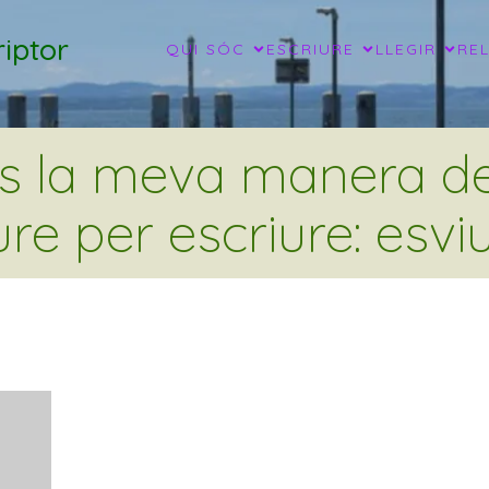
iptor
QUI SÓC
ESCRIURE
LLEGIR
RE
és la meva manera de 
ure per escriure: esviu