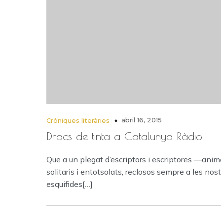
abril 16, 2015
Cròniques literàries
Dracs de tinta a Catalunya Ràdio
Que a un plegat d’escriptors i escriptores —anim
solitaris i entotsolats, reclosos sempre a les nos
esquifides[…]