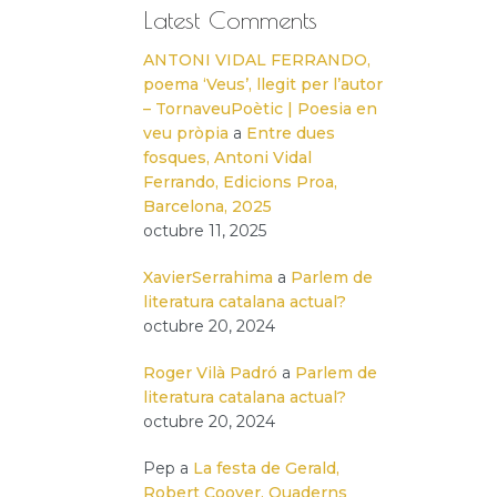
Latest Comments
ANTONI VIDAL FERRANDO,
poema ‘Veus’, llegit per l’autor
– TornaveuPoètic | Poesia en
veu pròpia
a
Entre dues
fosques, Antoni Vidal
Ferrando, Edicions Proa,
Barcelona, 2025
octubre 11, 2025
XavierSerrahima
a
Parlem de
literatura catalana actual?
octubre 20, 2024
Roger Vilà Padró
a
Parlem de
literatura catalana actual?
octubre 20, 2024
Pep
a
La festa de Gerald,
Robert Coover, Quaderns