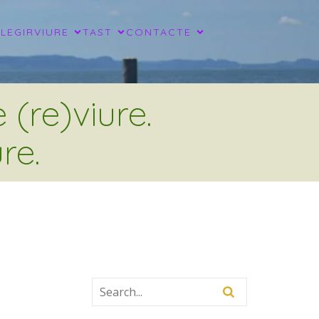
LLEGIR
VIURE
TAST
CONTACTE
(re)viure.
re.