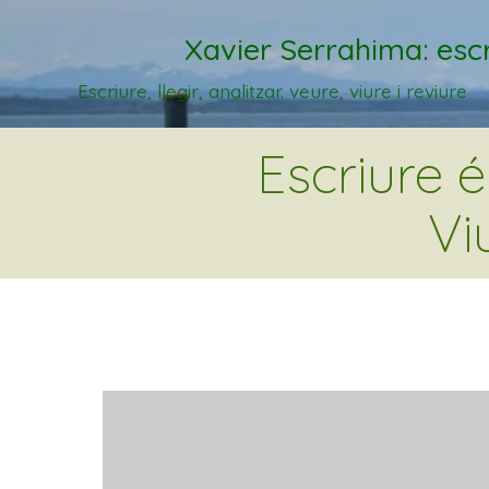
Xavier Serrahima: escr
Escriure, llegir, analitzar. veure, viure i reviure
Escriure 
Vi