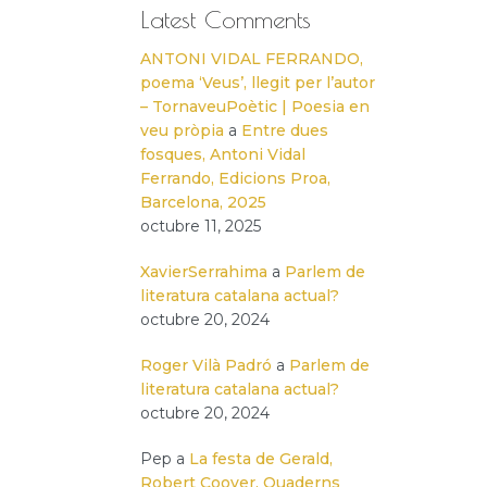
Latest Comments
ANTONI VIDAL FERRANDO,
poema ‘Veus’, llegit per l’autor
– TornaveuPoètic | Poesia en
veu pròpia
a
Entre dues
fosques, Antoni Vidal
Ferrando, Edicions Proa,
Barcelona, 2025
octubre 11, 2025
XavierSerrahima
a
Parlem de
literatura catalana actual?
octubre 20, 2024
Roger Vilà Padró
a
Parlem de
literatura catalana actual?
octubre 20, 2024
Pep
a
La festa de Gerald,
Robert Coover, Quaderns