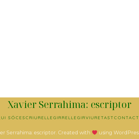
Xavier Serrahima: escriptor
UI SÓC
ESCRIURE
LLEGIR
RELLEGIR
VIURE
TAST
CONTACT
er Serrahima: escriptor. Created with
using WordPres