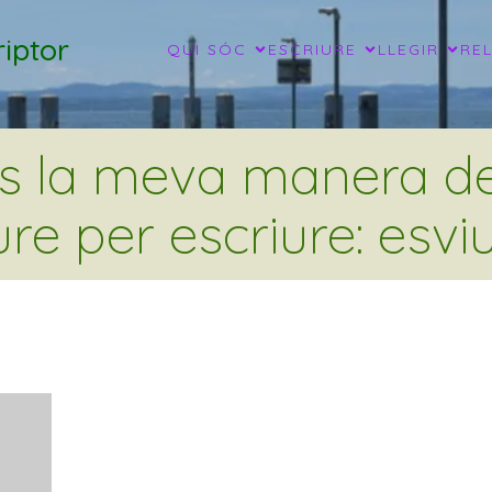
iptor
QUI SÓC
ESCRIURE
LLEGIR
RE
és la meva manera de 
ure per escriure: esviu