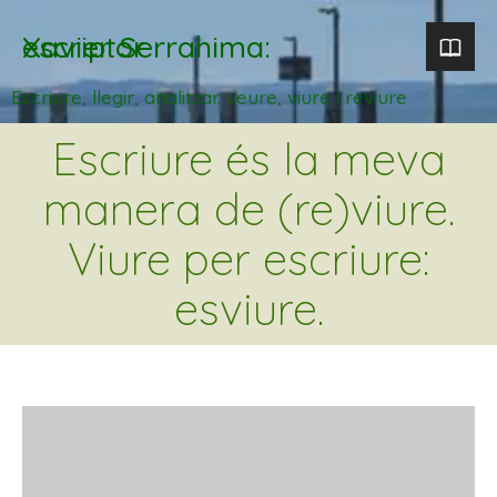
Xavier Serrahima: escriptor
Escriure, llegir, analitzar. veure, viure i reviure
Escriure és la meva
manera de (re)viure.
Viure per escriure:
esviure.