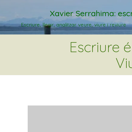
Xavier Serrahima: escr
Escriure, llegir, analitzar. veure, viure i reviure
Escriure 
Vi