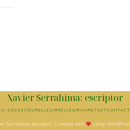
Xavier Serrahima: escriptor
UI SÓC
ESCRIURE
LLEGIR
RELLEGIR
VIURE
TAST
CONTACT
er Serrahima: escriptor. Created with
using WordPres