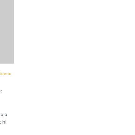
Vicenc
e
ta o
: hi