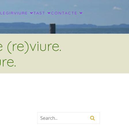
LLEGIR
VIURE
TAST
CONTACTE
(re)viure.
re.