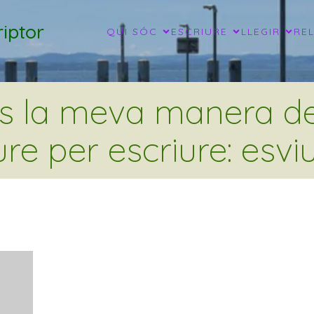
iptor
QUI SÓC
ESCRIURE
LLEGIR
RE
és la meva manera de 
ure per escriure: esviu