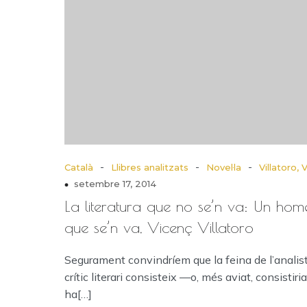
-
-
-
Català
Llibres analitzats
Novel·la
Villatoro, 
setembre 17, 2014
La literatura que no se’n va: Un hom
que se’n va, Vicenç Villatoro
Segurament convindríem que la feina de l’analis
crític literari consisteix —o, més aviat, consistiria
ha[…]