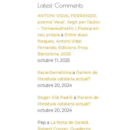
Latest Comments
ANTONI VIDAL FERRANDO,
poema ‘Veus’, llegit per l’autor
– TornaveuPoètic | Poesia en
veu pròpia
a
Entre dues
fosques, Antoni Vidal
Ferrando, Edicions Proa,
Barcelona, 2025
octubre 11, 2025
XavierSerrahima
a
Parlem de
literatura catalana actual?
octubre 20, 2024
Roger Vilà Padró
a
Parlem de
literatura catalana actual?
octubre 20, 2024
Pep
a
La festa de Gerald,
Robert Coover, Quaderns