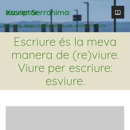
Xavier Serrahima: escriptor
Escriure, llegir, analitzar. veure, viure i reviure
Escriure és la meva
manera de (re)viure.
Viure per escriure:
esviure.