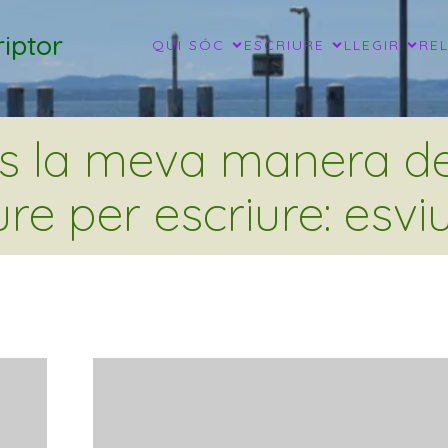
iptor
QUI SÓC
ESCRIURE
LLEGIR
RE
és la meva manera de 
ure per escriure: esviu