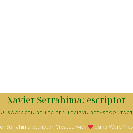
Xavier Serrahima: escriptor
UI SÓC
ESCRIURE
LLEGIR
RELLEGIR
VIURE
TAST
CONTACT
er Serrahima: escriptor. Created with
using WordPres