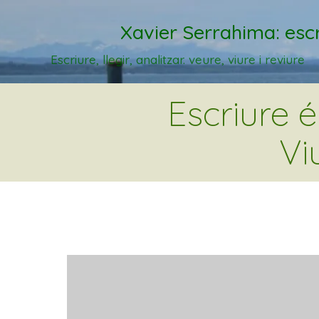
Xavier Serrahima: escr
Escriure, llegir, analitzar. veure, viure i reviure
Escriure 
Vi