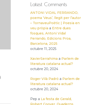
Latest Comments
ANTONI VIDAL FERRANDO,
poema ‘Veus’, llegit per l’autor
– TornaveuPoètic | Poesia en
veu pròpia
a
Entre dues
fosques, Antoni Vidal
Ferrando, Edicions Proa,
Barcelona, 2025
octubre 11, 2025
XavierSerrahima
a
Parlem de
literatura catalana actual?
octubre 20, 2024
y
Roger Vilà Padró
a
Parlem de
literatura catalana actual?
octubre 20, 2024
Pep
a
La festa de Gerald,
Robert Coover, Quaderns