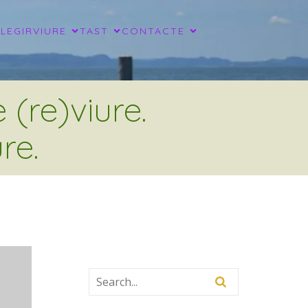
LLEGIR
VIURE
TAST
CONTACTE
(re)viure.
re.