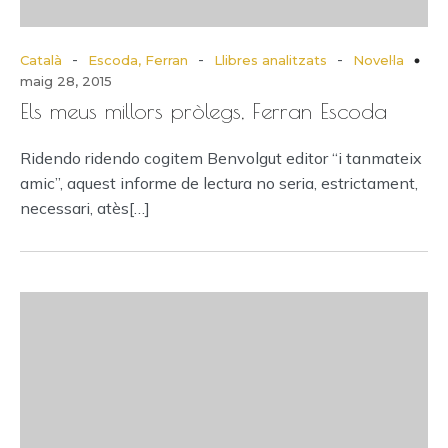
-
-
-
Català
Escoda, Ferran
Llibres analitzats
Novel·la
maig 28, 2015
Els meus millors pròlegs, Ferran Escoda
Ridendo ridendo cogitem Benvolgut editor “i tanmateix
amic”, aquest informe de lectura no seria, estrictament,
necessari, atès[…]