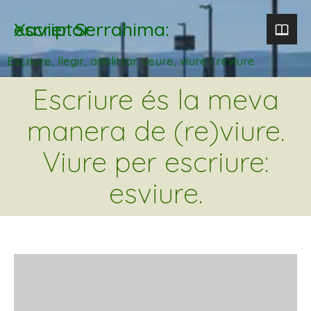
Xavier Serrahima: escriptor
Escriure, llegir, analitzar. veure, viure i reviure
Escriure és la meva
manera de (re)viure.
Viure per escriure:
esviure.