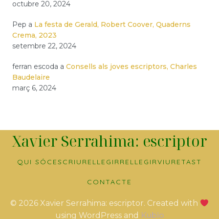
octubre 20, 2024
Pep
a
La festa de Gerald, Robert Coover, Quaderns
Crema, 2023
setembre 22, 2024
ferran escoda
a
Consells als joves escriptors, Charles
Baudelaire
març 6, 2024
Xavier Serrahima: escriptor
QUI SÓC
ESCRIURE
LLEGIR
RELLEGIR
VIURE
TAST
CONTACTE
© 2026 Xavier Serrahima: escriptor. Created with
using WordPress and
Kubio