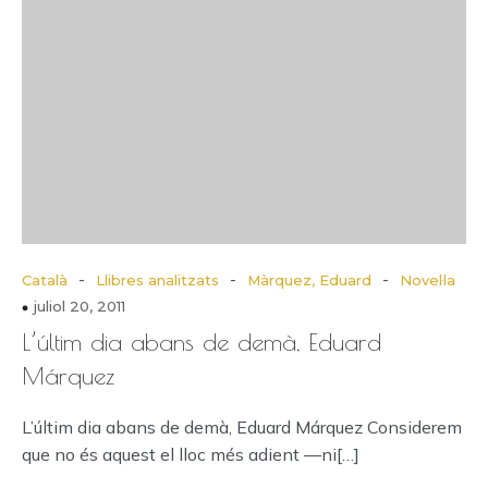
-
-
-
Català
Llibres analitzats
Màrquez, Eduard
Novel·la
juliol 20, 2011
L’últim dia abans de demà, Eduard
Márquez
L’últim dia abans de demà, Eduard Márquez Considerem
que no és aquest el lloc més adient —ni[…]