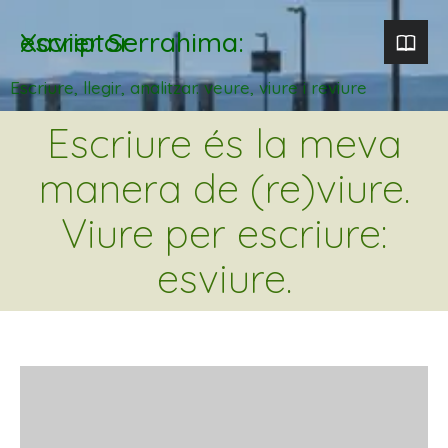
Xavier Serrahima: escriptor
Escriure, llegir, analitzar. veure, viure i reviure
Escriure és la meva
manera de (re)viure.
Viure per escriure:
esviure.