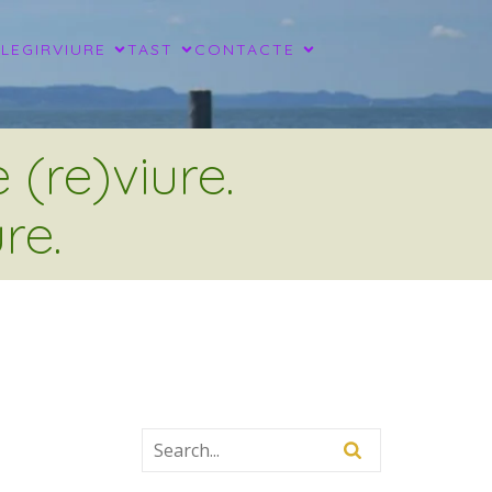
LLEGIR
VIURE
TAST
CONTACTE
(re)viure.
re.