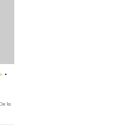
a
De la