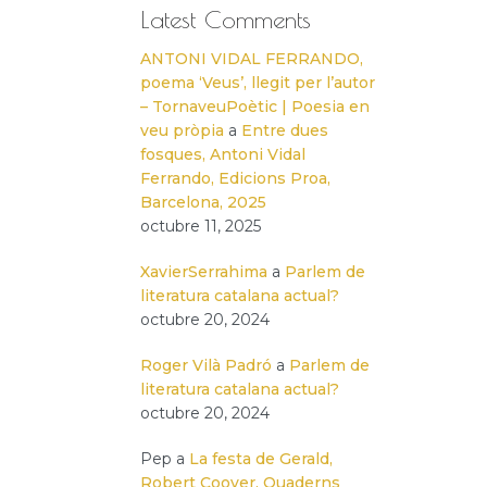
Latest Comments
ANTONI VIDAL FERRANDO,
poema ‘Veus’, llegit per l’autor
– TornaveuPoètic | Poesia en
veu pròpia
a
Entre dues
fosques, Antoni Vidal
Ferrando, Edicions Proa,
Barcelona, 2025
octubre 11, 2025
XavierSerrahima
a
Parlem de
literatura catalana actual?
octubre 20, 2024
Roger Vilà Padró
a
Parlem de
literatura catalana actual?
octubre 20, 2024
Pep
a
La festa de Gerald,
Robert Coover, Quaderns