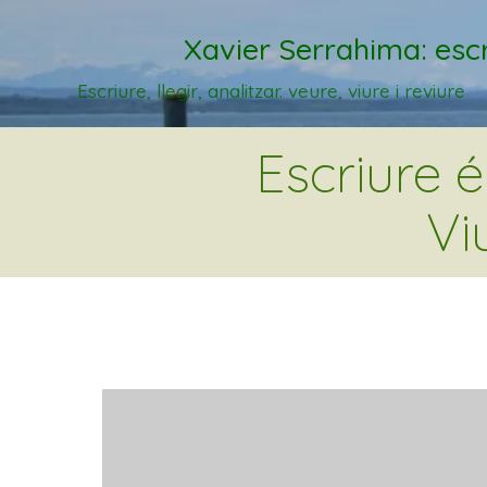
Xavier Serrahima: escr
Escriure, llegir, analitzar. veure, viure i reviure
Escriure 
Vi