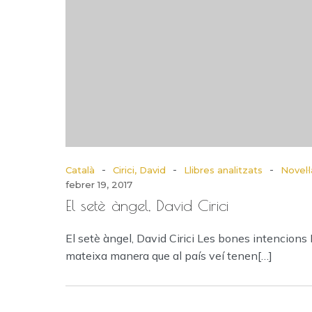
-
-
-
Català
Cirici, David
Llibres analitzats
Novel·l
febrer 19, 2017
El setè àngel, David Cirici
El setè àngel, David Cirici Les bones intencions 
mateixa manera que al país veí tenen[…]