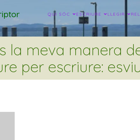
iptor
QUI SÓC
ESCRIURE
LLEGIR
RE
és la meva manera de 
ure per escriure: esviu