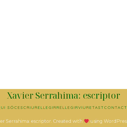
Xavier Serrahima: escriptor
UI SÓC
ESCRIURE
LLEGIR
RELLEGIR
VIURE
TAST
CONTACT
er Serrahima: escriptor. Created with
using WordPres