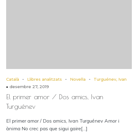
-
-
-
Català
Llibres analitzats
Novel·la
Turguénev, Ivan
desembre 27, 2019
El primer amor / Dos amics, Ivan
Turguénev
El primer amor / Dos amics, Ivan Turguénev Amor i
ànima No crec pas que sigui gaire[…]