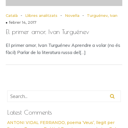
-
-
-
Català
Llibres analitzats
Novel·la
Turguénev, Ivan
febrer 14, 2017
El primer amor, Ivan Turguénev
El primer amor, Ivan Turguénev Aprendre a volar (no és
fàcil) Parlar de la literatura russa del[…]
Latest Comments
ANTONI VIDAL FERRANDO, poema ‘Veus’, llegit per