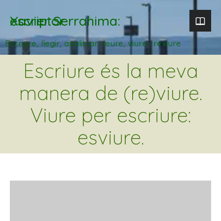
Xavier Serrahima: escriptor
Escriure, llegir, analitzar. veure, viure i reviure
Escriure és la meva
manera de (re)viure.
Viure per escriure:
esviure.