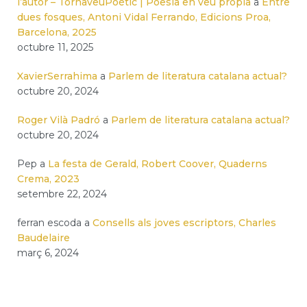
l’autor – TornaveuPoètic | Poesia en veu pròpia
a
Entre
dues fosques, Antoni Vidal Ferrando, Edicions Proa,
Barcelona, 2025
octubre 11, 2025
XavierSerrahima
a
Parlem de literatura catalana actual?
octubre 20, 2024
Roger Vilà Padró
a
Parlem de literatura catalana actual?
octubre 20, 2024
Pep
a
La festa de Gerald, Robert Coover, Quaderns
Crema, 2023
setembre 22, 2024
ferran escoda
a
Consells als joves escriptors, Charles
Baudelaire
març 6, 2024