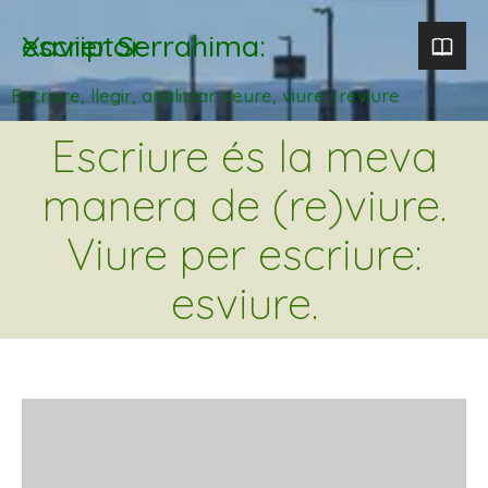
Xavier Serrahima: escriptor
Escriure, llegir, analitzar. veure, viure i reviure
Escriure és la meva
manera de (re)viure.
Viure per escriure:
esviure.