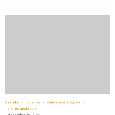
-
-
-
Castellà
Filosofia
Kierkegaard, Søren
Llibres analitzats
desembre 16, 2016