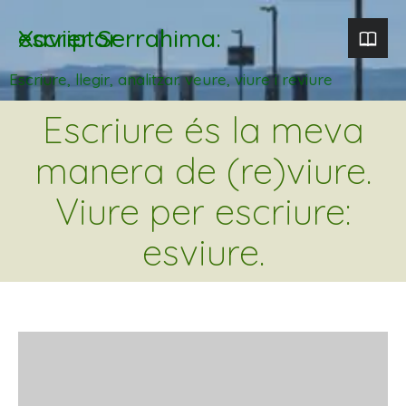
Xavier Serrahima: escriptor
Escriure, llegir, analitzar. veure, viure i reviure
Escriure és la meva
manera de (re)viure.
Viure per escriure:
esviure.