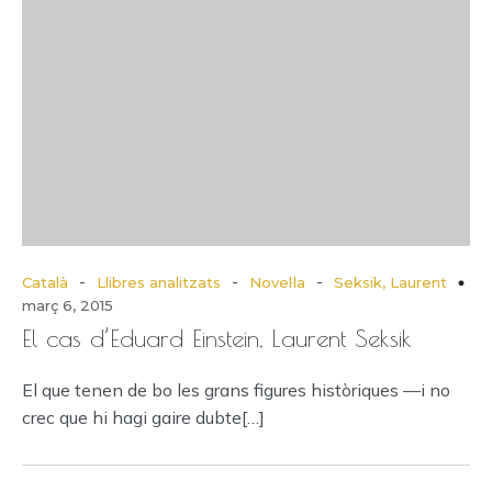
-
-
-
Català
Llibres analitzats
Novel·la
Seksik, Laurent
març 6, 2015
El cas d’Eduard Einstein, Laurent Seksik
El que tenen de bo les grans figures històriques —i no
crec que hi hagi gaire dubte[…]