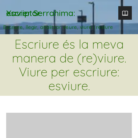
Xavier Serrahima: escriptor
Escriure, llegir, analitzar. veure, viure i reviure
Escriure és la meva
manera de (re)viure.
Viure per escriure:
esviure.