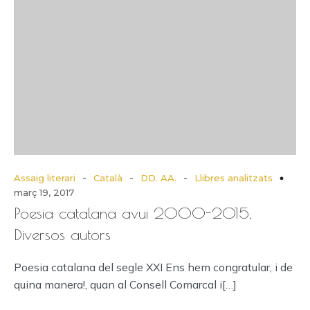
-
-
-
Assaig literari
Català
DD. AA.
Llibres analitzats
març 19, 2017
Poesia catalana avui 2000-2015,
Diversos autors
Poesia catalana del segle XXI Ens hem congratular, i de
quina manera!, quan al Consell Comarcal i[…]