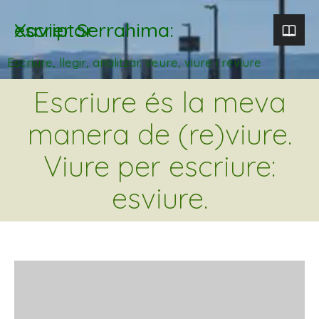
Xavier Serrahima: escriptor
Escriure, llegir, analitzar. veure, viure i reviure
Escriure és la meva
manera de (re)viure.
Viure per escriure:
esviure.